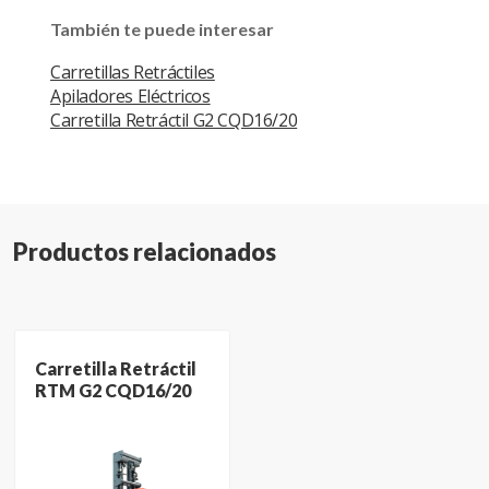
También te puede interesar
Carretillas Retráctiles
Apiladores Eléctricos
Carretilla Retráctil G2 CQD16/20
G2 CQD 16 GB2SLI/GB2S
G2 CQD 20 GB2SLI/GB2S
Productos relacionados
G2 CQD 16
Modelo
GB2SLI/GB2S
Carretilla Retráctil
RTM G2 CQD16/20
Altura
elevación
4600 mm
estándar