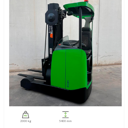
7
tracción (kW)
Peso con
3460
batería (kg)
Velocidad de
desplazamiento
14
con/sin carga
(km/h)
Velocidad de
0.4/0.6
elevación m/s
2000 kg
5400 mm