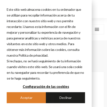
Este sitio web almacena cookies en tu ordenador que
se utilizan para recopilar información acerca de tu
interacción con nuestro sitio web y nos permite
recordarte. Usamos esta información con el fin de
MENU
mejorar y personalizar tu experiencia de navegación y
para generar analíticas y métricas acerca de nuestros
visitantes en este sitio web y otros medios. Para
Home
Máquinas De Almacén
Carretillas Retractiles
obtener más información sobre las cookies, consulta
Carretilla Retráctil RTM G2 CQD16/20 GB2SLI – Precisa Y
nuestra Política de privacidad.
Evolucionada
Si rechazas, no se hará seguimiento de tu información
cuando visites este sitio web. Se usará una sola cookie
en tu navegador para recordar tu preferencia de que no
se te haga seguimiento.
Configuración de las cookies
Aceptar
Declinar