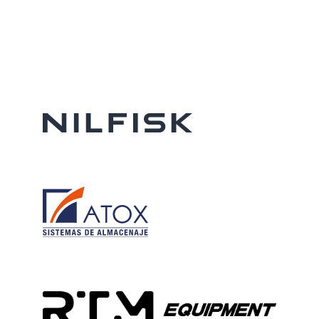
¿Qué diferencia hay entre un
recoge pedidos y una carretilla
elevadora convencional?
¿Cómo elijo el modelo de recoge
pedidos adecuado para mi
almacén?
¿Son seguros los recoge pedidos
para trabajar en alturas elevadas?
¿Qué tipo de mantenimiento
requieren estos equipos?
¿Qué capacidad de carga manejan
los recoge pedidos de MH
Forklift?