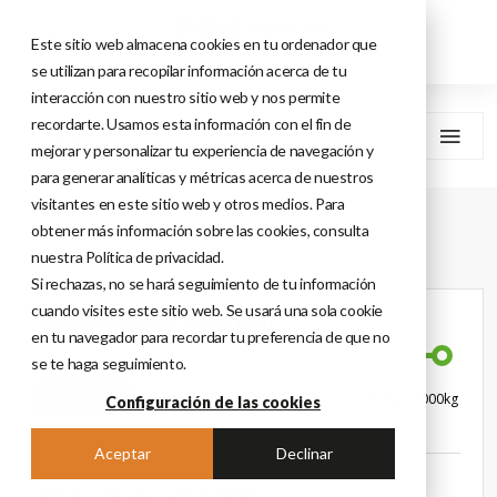
Este sitio web almacena cookies en tu ordenador que
se utilizan para recopilar información acerca de tu
interacción con nuestro sitio web y nos permite
recordarte. Usamos esta información con el fin de
MENU
mejorar y personalizar tu experiencia de navegación y
para generar analíticas y métricas acerca de nuestros
visitantes en este sitio web y otros medios. Para
Home
Máquinas De Almacén
Preparador De Pedidos
obtener más información sobre las cookies, consulta
nuestra Política de privacidad.
Si rechazas, no se hará seguimiento de tu información
cuando visites este sitio web. Se usará una sola cookie
CAPACIDAD DE CARGA (KG)
en tu navegador para recordar tu preferencia de que no
se te haga seguimiento.
Filtrar
Configuración de las cookies
Aceptar
Declinar
Altura de elevación (MM)