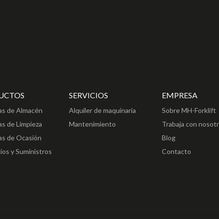
UCTOS
SERVICIOS
EMPRESA
as de Almacén
Alquiler de maquinaria
Sobre MH-Forklift
s de Limpieza
Mantenimiento
Trabaja con nosot
as de Ocasión
Blog
os y Suministros
Contacto