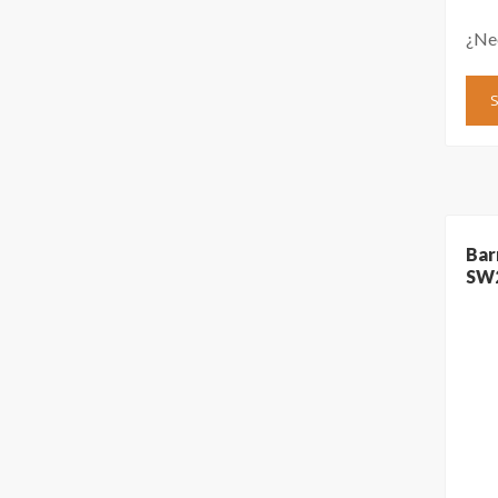
¿Ne
Bar
SW2