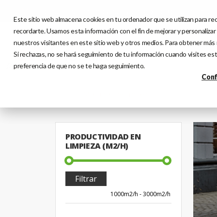
Elija MH
, porque entendemos que su negocio no puede dete
Este sitio web almacena cookies en tu ordenador que se utilizan para rec
recordarte. Usamos esta información con el fin de mejorar y personalizar
nuestros visitantes en este sitio web y otros medios. Para obtener más i
Si rechazas, no se hará seguimiento de tu información cuando visites est
preferencia de que no se te haga seguimiento.
Conf
Home
Máquinas De Limpieza
Barredoras
PRODUCTIVIDAD EN
LIMPIEZA (M2/H)
Filtrar