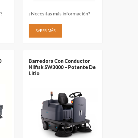
n?
¿Necesitas más información?
SABER MÁS
0
Barredora Con Conductor
Nilfisk SW3000 – Potente De
Litio